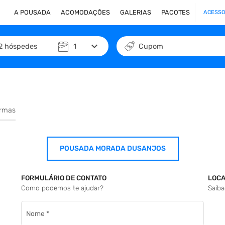
A POUSADA
ACOMODAÇÕES
GALERIAS
PACOTES
ACESSO
keyboard_arrow_down
2
hóspedes
1
Cupom
ormas
POUSADA MORADA DUSANJOS
FORMULÁRIO DE CONTATO
LOCA
Como podemos te ajudar?
Saiba
Nome
*