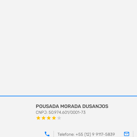
POUSADA MORADA DUSANJOS
CNPJ: 50.974.601/0001-73
star
star
star
star
star
phone
mail_outline
Telefone: +55 (12) 9 9117-5839