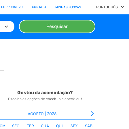
 CORPORATIVO
CONTATO
MINHAS BUSCAS
keyboard_arrow_down
Pesquisar
Gostou da acomodação?
Escolha as opções de check-in e check-out
arrow_forward_ios
AGOSTO | 2026
OM
SEG
TER
QUA
QUI
SEX
SÁB