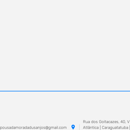
Rua dos Goitacazes, 40, Vi
location_on
pousadamoradadusanjos@gmail.com
Atlântica | Caraguatatuba 