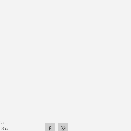
la
| São