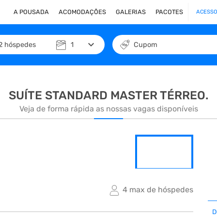
A POUSADA
ACOMODAÇÕES
GALERIAS
PACOTES
ACESSO
keyboard_arrow_down
2
hóspedes
1
Cupom
SUÍTE STANDARD MASTER TÉRREO.
Veja de forma rápida as nossas vagas disponíveis
arrow_forward_ios
4 max de hóspedes
D