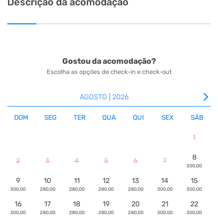
Descrição da acomodação
Gostou da acomodação?
Escolha as opções de check-in e check-out
arrow_forward_ios
AGOSTO | 2026
DOM
SEG
TER
QUA
QUI
SEX
SÁB
1
8
2
3
4
5
6
7
300,00
9
10
11
12
13
14
15
300,00
280,00
280,00
280,00
280,00
300,00
300,00
16
17
18
19
20
21
22
300,00
280,00
280,00
280,00
280,00
300,00
300,00