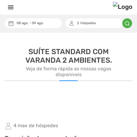
menu
08
ago.
-
09
ago.
2
hóspedes
keyboard_arrow_down
Cupom
SUÍTE STANDARD COM
VARANDA 2 AMBIENTES.
Veja de forma rápida as nossas vagas
disponíveis
arrow_back_ios_new
arrow_forward_ios
4 max de hóspedes