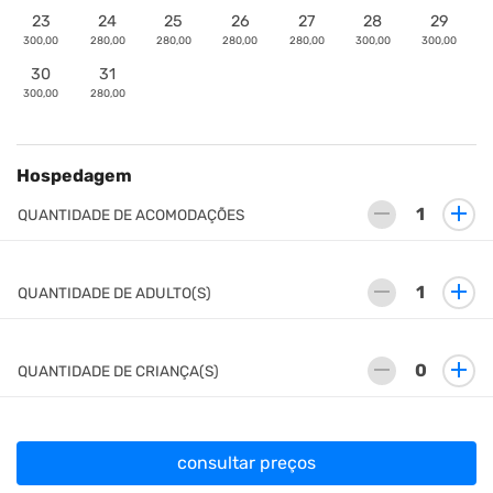
23
24
25
26
27
28
29
300,00
280,00
280,00
280,00
280,00
300,00
300,00
30
31
300,00
280,00
Hospedagem
remove
add
QUANTIDADE DE ACOMODAÇÕES
remove
add
QUANTIDADE DE ADULTO(S)
remove
add
QUANTIDADE DE CRIANÇA(S)
consultar preços