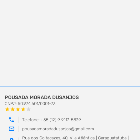
POUSADA MORADA DUSANJOS
CNPJ: 50.974.601/0001-73
star
star
star
star
star
phone
Telefone: +55 (12) 9 9117-5839
mail_outline
pousadamoradadusanjos@gmail.com
Rua dos Goitacazes, 40, Vila Atlântica | Caraguatatuba |